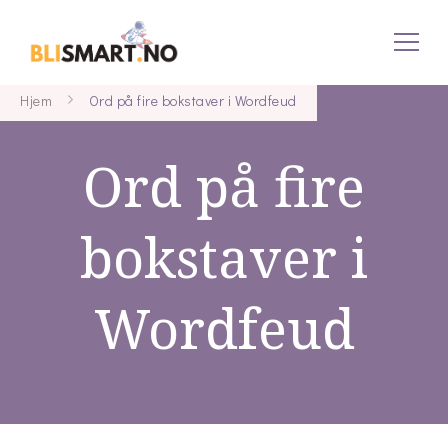
blismart.no
Hjem
Ord på fire bokstaver i Wordfeud
Ord på fire
bokstaver i
Wordfeud