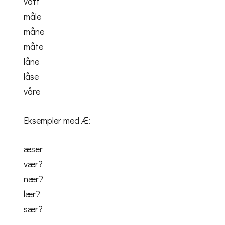
vått
måle
måne
måte
låne
låse
våre
Eksempler med Æ:
æser
vær?
nær?
lær?
sær?