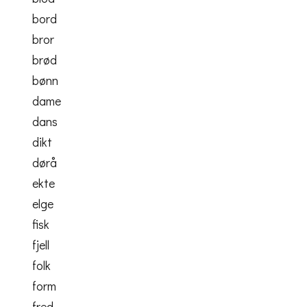
bord
bror
brød
bønn
dame
dans
dikt
dørå
ekte
elge
fisk
fjell
folk
form
fred