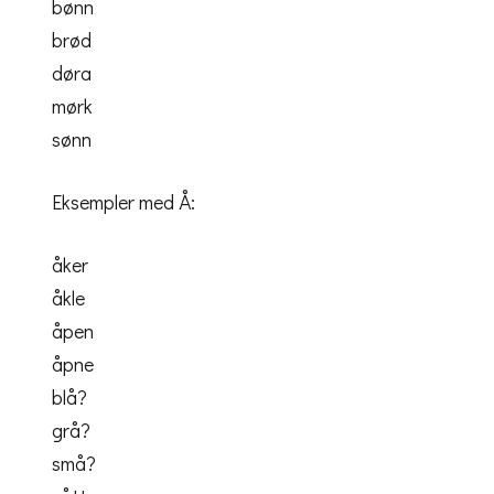
bønn
brød
døra
mørk
sønn
Eksempler med Å:
åker
åkle
åpen
åpne
blå?
grå?
små?