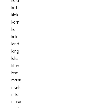
kald
katt
klok
korn
kort
kule
land
lang
laks
liten
lyse
mann
mark
mild
mose