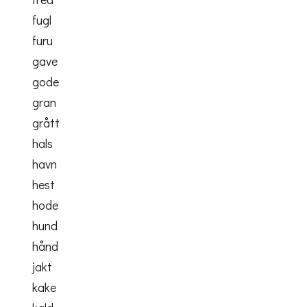
fugl
furu
gave
gode
gran
grått
hals
havn
hest
hode
hund
hånd
jakt
kake